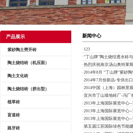
新闻中心
产品展示
·
123
紫砂陶土劈开砖
·
“丁山牌”陶土烧结透水砖
陶土烧结砖（机压面）
·
热烈庆祝南京汤山奥特莱
·
2014年8月 “丁山牌”紫
陶土文化砖
·
2014年7月份新品-专供
·
2014中国（上海）园林景观
陶土烧结砖（挤出型）
·
宜兴市丁山墙地砖厂-冯厂
植草砖
·
2013年上海国际展览中心
·
2013年上海国际展览中心
盲道砖
·
2013年上海国际展览中心
·
第五届江苏国际绿色节能
路牙砖