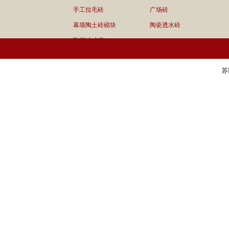
手工拉毛砖
广场砖
幕墙陶土砖砌块
陶瓷透水砖
陶棍/立方陶
苏I