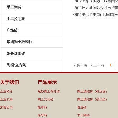
·
2012上海（国际）城市
手工陶砖
·
2011环太湖国际公路自行
·
2011第七届中国(上海)
手工拉毛砖
广场砖
幕墙陶土砖砌块
陶瓷透水砖
陶棍/立方陶
1
第一页
上一页
关于我们
产品展示
企业简介
紫砂陶土劈开砖
陶土烧结砖（机压面）
企业实景
陶土文化砖
陶土烧结砖（挤出型）
荣誉证书
植草砖
盲道砖
路牙砖
手工陶砖